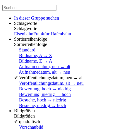
In dieser Gruppe suchen
Schlagworte
Schlagworte
Eisenbahn
Frankfurt
Hafenbahn
Sortierreihenfolge
Sortierreihenfolge
Standard
Bildname, A → Z
Bildname, Z → A
Aufnahmedatum, neu → alt
Aufnahmedatum, alt → neu
✔
Veröffentlichungsdatum, neu → alt
Veröffentlichungsdatum, alt → neu
Bewertung, hoch → niedrig
Bewertung, niedrig → hoch
Besuche, hoch → niedrig
Besuche, niedrig → hoch
Bildgrößen
Bildgrößen
✔
quadratisch
Vorschaubild