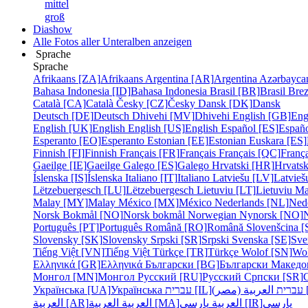
mittel
groß
Diashow
Alle Fotos aller Unteralben anzeigen
Sprache
Sprache
Afrikaans [ZA]
Afrikaans
Argentina [AR]
Argentina
Azərbayca
Bahasa Indonesia [ID]
Bahasa Indonesia
Brasil [BR]
Brasil
Bre
Català [CA]
Català
Česky [CZ]
Česky
Dansk [DK]
Dansk
Deutsch [DE]
Deutsch
Dhivehi [MV]
Dhivehi
English [GB]
Eng
English [UK]
English
English [US]
English
Español [ES]
Españ
Esperanto [EO]
Esperanto
Estonian [EE]
Estonian
Euskara [ES]
Finnish [FI]
Finnish
Français [FR]
Français
Français [QC]
França
Gaeilge [IE]
Gaeilge
Galego [ES]
Galego
Hrvatski [HR]
Hrvatsk
Íslenska [IS]
Íslenska
Italiano [IT]
Italiano
Latviešu [LV]
Latvieš
Lëtzebuergesch [LU]
Lëtzebuergesch
Lietuviu [LT]
Lietuviu
Ma
Malay [MY]
Malay
México [MX]
México
Nederlands [NL]
Ned
Norsk Bokmål [NO]
Norsk bokmål
Norwegian Nynorsk [NO]
Português [PT]
Português
Română [RO]
Română
Slovenšcina [
Slovensky [SK]
Slovensky
Srpski [SR]
Srpski
Svenska [SE]
Sve
Tiếng Việt [VN]
Tiếng Việt
Türkçe [TR]
Türkçe
Wolof [SN]
Wo
Ελληνικά [GR]
Ελληνικά
Български [BG]
Български
Македо
Монгол [MN]
Монгол
Русский [RU]
Русский
Српски [SR]
Українська [UA]
Українська
עברית [IL]
עברית
مصر
پارسی
پارسی [IR]
العربية
العربية [MA]
العربية
العربية [AR]