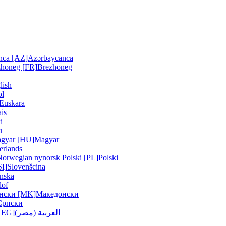
nca [AZ]
Azərbaycanca
zhoneg [FR]
Brezhoneg
lish
ol
Euskara
is
i
u
gyar [HU]
Magyar
erlands
Norwegian nynorsk
Polski [PL]
Polski
SI]
Slovenšcina
nska
lof
нски [MK]
Македонски
Српски
العربية (مصر)
العربية () [EG]