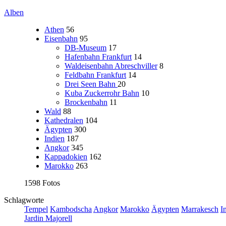
Alben
Athen
56
Eisenbahn
95
DB-Museum
17
Hafenbahn Frankfurt
14
Waldeisenbahn Abreschviller
8
Feldbahn Frankfurt
14
Drei Seen Bahn
20
Kuba Zuckerrohr Bahn
10
Brockenbahn
11
Wald
88
Kathedralen
104
Ägypten
300
Indien
187
Angkor
345
Kappadokien
162
Marokko
263
1598 Fotos
Schlagworte
Tempel
Kambodscha
Angkor
Marokko
Ägypten
Marrakesch
I
Jardin Majorell