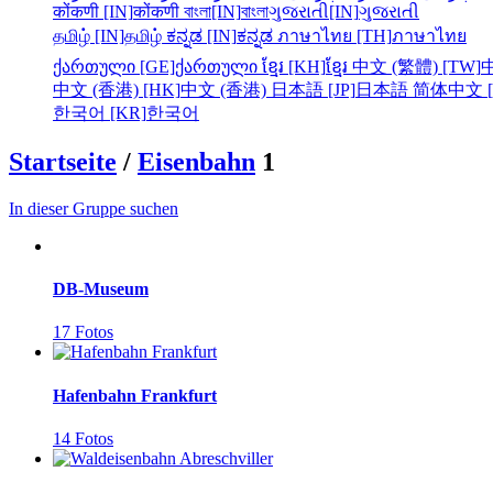
कोंकणी [IN]
कोंकणी
বাংলা[IN]
বাংলা
ગુજરાતી[IN]
ગુજરાતી
தமிழ் [IN]
தமிழ்
ಕನ್ನಡ [IN]
ಕನ್ನಡ
ภาษาไทย [TH]
ภาษาไทย
ქართული [GE]
ქართული
ខ្មែរ [KH]
ខ្មែរ
中文 (繁體) [TW]
中文 (香港) [HK]
中文 (香港)
日本語 [JP]
日本語
简体中文 [
한국어 [KR]
한국어
Startseite
/
Eisenbahn
1
In dieser Gruppe suchen
DB-Museum
17 Fotos
Hafenbahn Frankfurt
14 Fotos